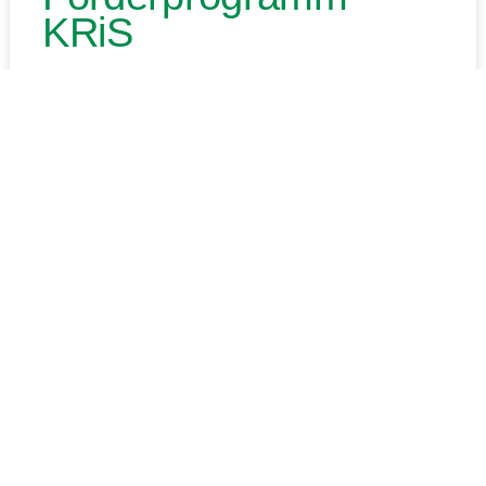
KRiS
Das Förderprogramm richtet sich an Eigentümer, die mit
individuellen Maßnahmen einen Beitrag zur
Klimaanpassung in Marl leisten wollen.
Hier erhalten Sie Informationen zum Förderprogramm.
Erfahren Sie, wie Sie eine Förderung für Ihr Projekt
beantragen können.
WEITERLESEN »